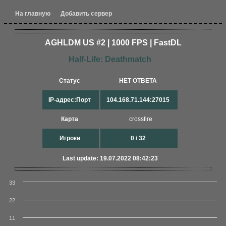
На главную
Добавить сервер
AGHLDM US #2 | 1000 FPS | FastDL
Half-Life: Deathmatch
Статус
НЕТ ОТВЕТА
IP-адрес:Порт
104.168.71.144:27015
Карта
crossfire
Игроки
0 / 32
Last update: 19.07.2022 08:42:23
33
22
11