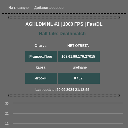
На главную
Добавить сервер
AGHLDM NL #1 | 1000 FPS | FastDL
Half-Life: Deathmatch
Статус
НЕТ ОТВЕТА
IP-адрес:Порт
108.61.99.176:27015
Карта
urethane
Игроки
0 / 32
Last update: 20.09.2024 21:12:55
33
22
11