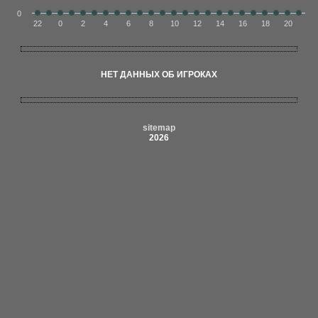
0
22
0
2
4
6
8
10
12
14
16
18
20
НЕТ ДАННЫХ ОБ ИГРОКАХ
sitemap
2026