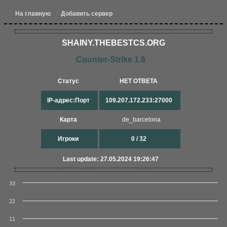
На главную
Добавить сервер
SHAINY.THEBESTCS.ORG​
Counter-Strike 1.6
Статус
НЕТ ОТВЕТА
IP-адрес:Порт
109.207.172.233:27000
Карта
de_barcelona
Игроки
0 / 32
Last update: 27.05.2024 19:26:47
33
22
11