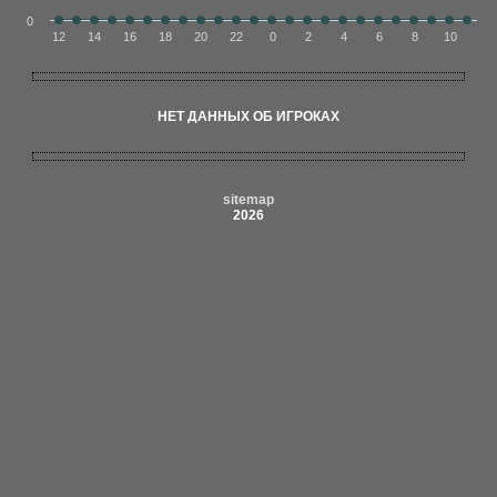
0
12
14
16
18
20
22
0
2
4
6
8
10
НЕТ ДАННЫХ ОБ ИГРОКАХ
sitemap
2026