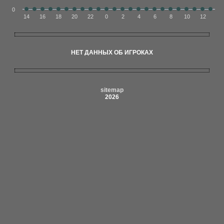
0
14
16
18
20
22
0
2
4
6
8
10
12
НЕТ ДАННЫХ ОБ ИГРОКАХ
sitemap
2026