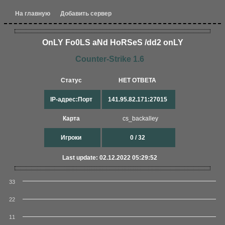
На главную
Добавить сервер
OnLY Fo0LS aNd HoRSeS /dd2 onLY
Counter-Strike 1.6
Статус
НЕТ ОТВЕТА
IP-адрес:Порт
141.95.82.171:27015
Карта
cs_backalley
Игроки
0 / 32
Last update: 02.12.2022 05:29:52
33
22
11