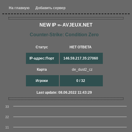
На главную
Добавить сервер
NEW IP =- AVJEUX.NET
Counter-Strike: Condition Zero
Статус
НЕТ ОТВЕТА
IP-адрес:Порт
146.59.217.35:27060
Карта
de_dust2_cz
Игроки
0 / 32
Last update: 08.06.2022 11:43:29
33
22
11