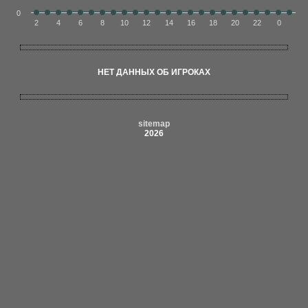
0
2
4
6
8
10
12
14
16
18
20
22
0
НЕТ ДАННЫХ ОБ ИГРОКАХ
sitemap
2026