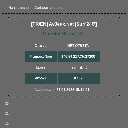
На главную
Добавить сервер
[FR/EN] AvJeux.Net [Surf 24/7]
Counter-Strike 1.6
Статус
НЕТ ОТВЕТА
IP-адрес:Порт
146.59.217.35:27200
Карта
surf_ski_2
Игроки
0 / 32
Last update: 27.01.2022 15:41:01
33
22
11