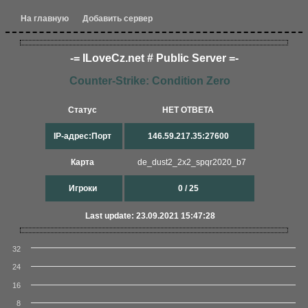
На главную
Добавить сервер
-= ILoveCz.net # Public Server =-
Counter-Strike: Condition Zero
Статус
НЕТ ОТВЕТА
IP-адрес:Порт
146.59.217.35:27600
Карта
de_dust2_2x2_spqr202​0_b7​
Игроки
0 / 25
Last update: 23.09.2021 15:47:28
32
24
16
8