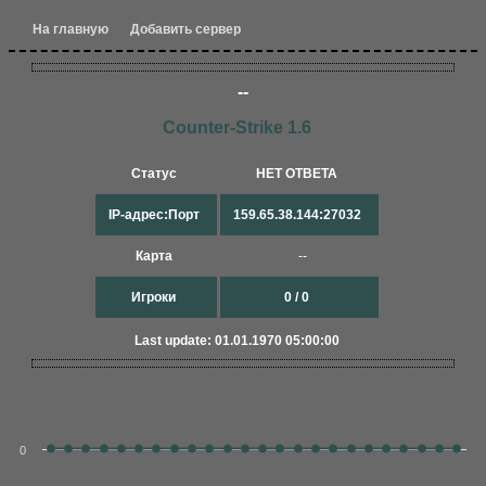
На главную
Добавить сервер
--
Counter-Strike 1.6
Статус
НЕТ ОТВЕТА
IP-адрес:Порт
159.65.38.144:27032
Карта
--
Игроки
0 / 0
Last update: 01.01.1970 05:00:00
0