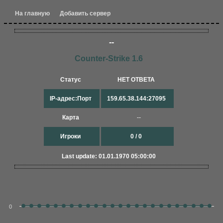
На главную
Добавить сервер
--
Counter-Strike 1.6
Статус
НЕТ ОТВЕТА
IP-адрес:Порт
159.65.38.144:27095
Карта
--
Игроки
0 / 0
Last update: 01.01.1970 05:00:00
0