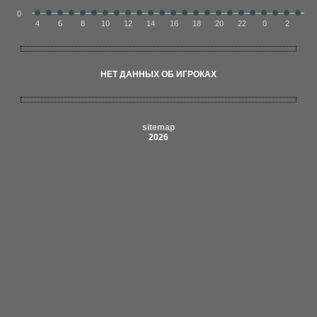
0
4
6
8
10
12
14
16
18
20
22
0
2
НЕТ ДАННЫХ ОБ ИГРОКАХ
sitemap
2026