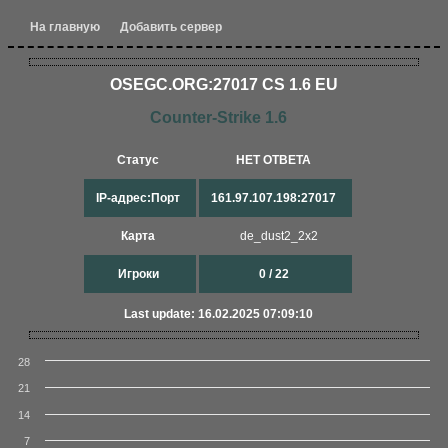
На главную
Добавить сервер
OSEGC.ORG:27017 CS 1.6 EU
Counter-Strike 1.6
Статус
НЕТ ОТВЕТА
IP-адрес:Порт
161.97.107.198:27017
Карта
de_dust2_2x2
Игроки
0 / 22
Last update: 16.02.2025 07:09:10
28
21
14
7