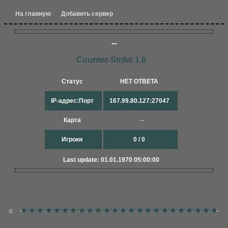
На главную
Добавить сервер
--
Counter-Strike 1.6
Статус
НЕТ ОТВЕТА
IP-адрес:Порт
167.99.80.127:27047
Карта
--
Игроки
0 / 0
Last update: 01.01.1970 05:00:00
0