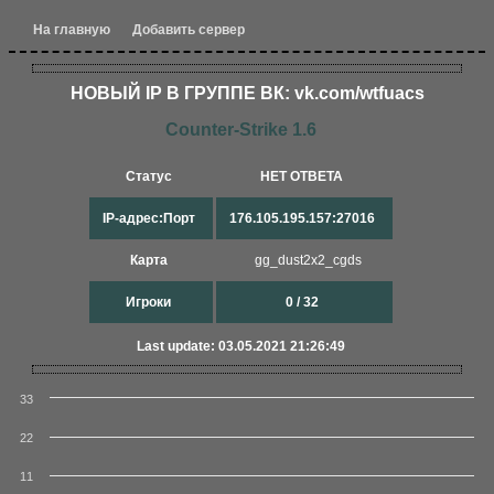
На главную
Добавить сервер
НОВЫЙ IP В ГРУППЕ ВК: vk.com/wtfuacs
Counter-Strike 1.6
Статус
НЕТ ОТВЕТА
IP-адрес:Порт
176.105.195.157:27016
Карта
gg_dust2x2_cgds
Игроки
0 / 32
Last update: 03.05.2021 21:26:49
33
22
11