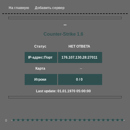
На главную
Добавить сервер
--
Counter-Strike 1.6
Статус
НЕТ ОТВЕТА
IP-адрес:Порт
176.107.130.28:27011
Карта
--
Игроки
0 / 0
Last update: 01.01.1970 05:00:00
0