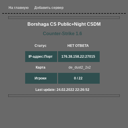
На главную
Добавить сервер
Borshaga CS Public+Night CSDM
Counter-Strike 1.6
Статус
НЕТ ОТВЕТА
IP-адрес:Порт
176.38.158.22:27015
Карта
de_dust2_2x2
Игроки
0 / 22
Last update: 24.02.2022 22:26:52