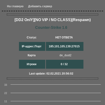
На главную
Добавить сервер
[DD2 OnlY][NO VIP / NO CLASS](Respawn)
Counter-Strike 1.6
Статус
НЕТ ОТВЕТА
IP-адрес:Порт
185.101.105.139:27015
Карта
de_dust2
Игроки
0 / 32
Last update: 02.02.2021 20:56:02
33
22
11