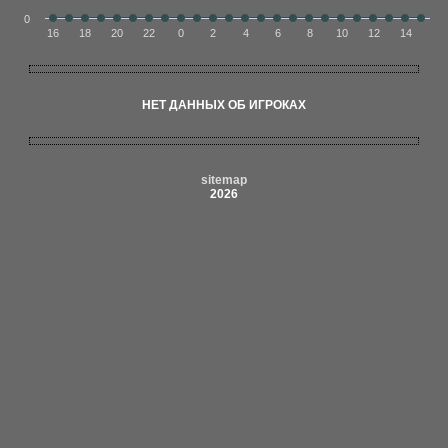
0
16
18
20
22
0
2
4
6
8
10
12
14
НЕТ ДАННЫХ ОБ ИГРОКАХ
sitemap
2026