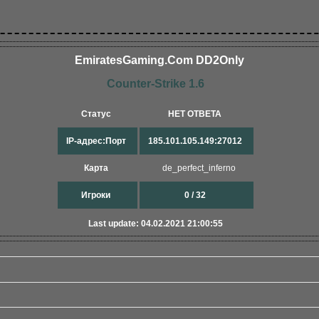
EmiratesGaming.Com DD2Only
Counter-Strike 1.6
Статус
НЕТ ОТВЕТА
IP-адрес:Порт
185.101.105.149:27012
Карта
de_perfect_inferno
Игроки
0 / 32
Last update: 04.02.2021 21:00:55