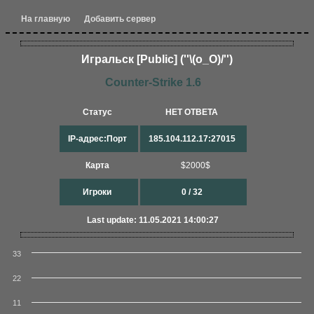
На главную
Добавить сервер
Игральск [Public] (''\(o_O)/'')
Counter-Strike 1.6
Статус
НЕТ ОТВЕТА
IP-адрес:Порт
185.104.112.17:27015
Карта
$2000$
Игроки
0 / 32
Last update: 11.05.2021 14:00:27
33
22
11