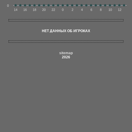
0
14
16
18
20
22
0
2
4
6
8
10
12
НЕТ ДАННЫХ ОБ ИГРОКАХ
sitemap
2026