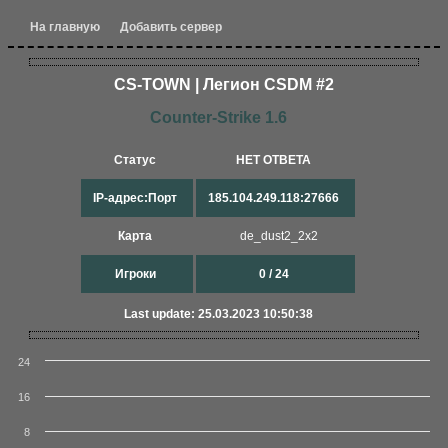
На главную
Добавить сервер
CS-TOWN | Легион CSDM #2
Counter-Strike 1.6
Статус
НЕТ ОТВЕТА
IP-адрес:Порт
185.104.249.118:27666
Карта
de_dust2_2x2
Игроки
0 / 24
Last update: 25.03.2023 10:50:38
24
16
8