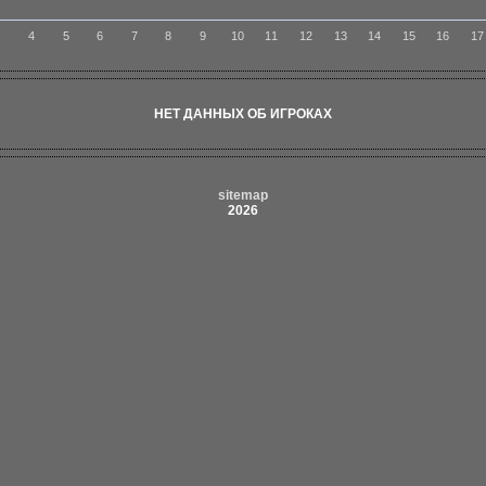
3
4
5
6
7
8
9
10
11
12
13
14
15
16
17
НЕТ ДАННЫХ ОБ ИГРОКАХ
sitemap
2026