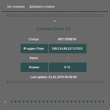
На главную
Добавить сервер
--
Counter-Strike 1.6
Статус
НЕТ ОТВЕТА
IP-адрес:Порт
188.214.88.227:27015
Карта
--
Игроки
0 / 0
Last update: 01.01.1970 05:00:00
0