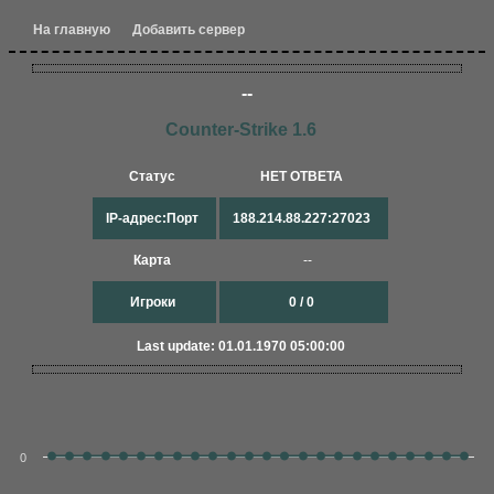
На главную
Добавить сервер
--
Counter-Strike 1.6
Статус
НЕТ ОТВЕТА
IP-адрес:Порт
188.214.88.227:27023
Карта
--
Игроки
0 / 0
Last update: 01.01.1970 05:00:00
0