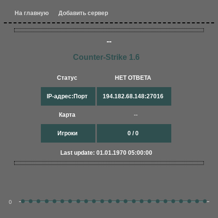
На главную
Добавить сервер
--
Counter-Strike 1.6
Статус
НЕТ ОТВЕТА
IP-адрес:Порт
194.182.68.148:27016
Карта
--
Игроки
0 / 0
Last update: 01.01.1970 05:00:00
0