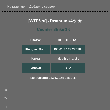
На главную
Добавить сервер
[WTF5.ru] - Deathrun #4ツ ★
Counter-Strike 1.6
Статус
НЕТ ОТВЕТА
IP-адрес:Порт
194.61.3.105:27018
Карта
deathrun_arctic
Игроки
0 / 32
Last update: 01.05.2024 01:30:47
33
22
11