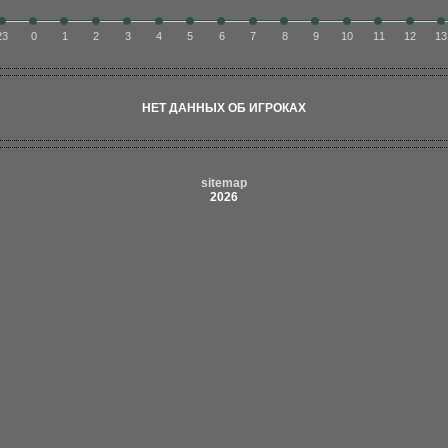
23
0
1
2
3
4
5
6
7
8
9
10
11
12
13
НЕТ ДАННЫХ ОБ ИГРОКАХ
sitemap
2026