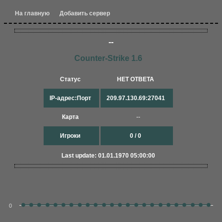
На главную
Добавить сервер
--
Counter-Strike 1.6
Статус
НЕТ ОТВЕТА
IP-адрес:Порт
209.97.130.69:27041
Карта
--
Игроки
0 / 0
Last update: 01.01.1970 05:00:00
0