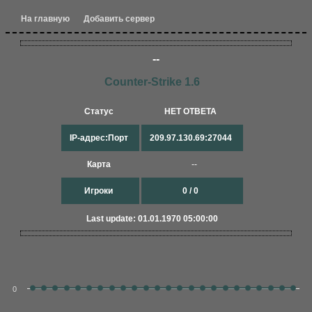
На главную
Добавить сервер
--
Counter-Strike 1.6
Статус
НЕТ ОТВЕТА
IP-адрес:Порт
209.97.130.69:27044
Карта
--
Игроки
0 / 0
Last update: 01.01.1970 05:00:00
0