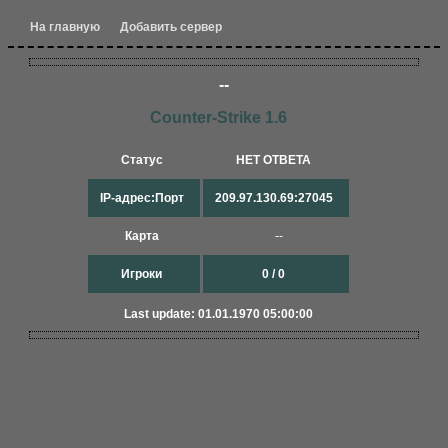
На главную
Добавить сервер
--
Counter-Strike 1.6
Статус
НЕТ ОТВЕТА
IP-адрес:Порт
209.97.130.69:27045
Карта
--
Игроки
0 / 0
Last update: 01.01.1970 05:00:00