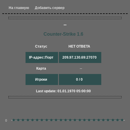
На главную
Добавить сервер
--
Counter-Strike 1.6
Статус
НЕТ ОТВЕТА
IP-адрес:Порт
209.97.130.69:27070
Карта
--
Игроки
0 / 0
Last update: 01.01.1970 05:00:00
0