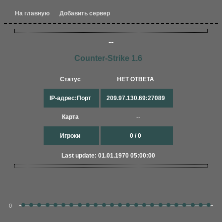
На главную
Добавить сервер
--
Counter-Strike 1.6
Статус
НЕТ ОТВЕТА
IP-адрес:Порт
209.97.130.69:27089
Карта
--
Игроки
0 / 0
Last update: 01.01.1970 05:00:00
0