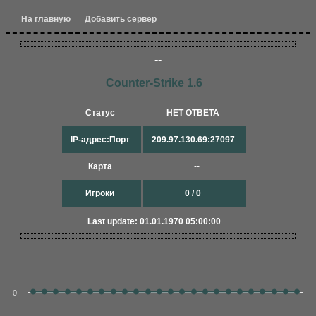
На главную
Добавить сервер
--
Counter-Strike 1.6
Статус
НЕТ ОТВЕТА
IP-адрес:Порт
209.97.130.69:27097
Карта
--
Игроки
0 / 0
Last update: 01.01.1970 05:00:00
0