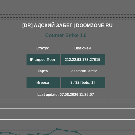
[DR] АДСКИЙ ЗАБЕГ | DOOMZONE.RU
Counter-Strike 1.6
Статус
Включён
IP-адрес:Порт
212.22.93.173:27015
Карта
deathrun_arctic
Игроки
3 / 32 [bots: 1]
Last update: 07.08.2026 11:35:07