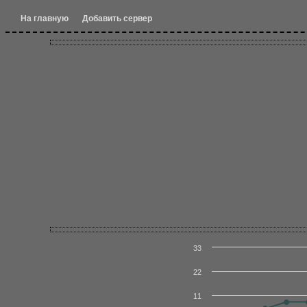
На главную
Добавить сервер
33
22
11