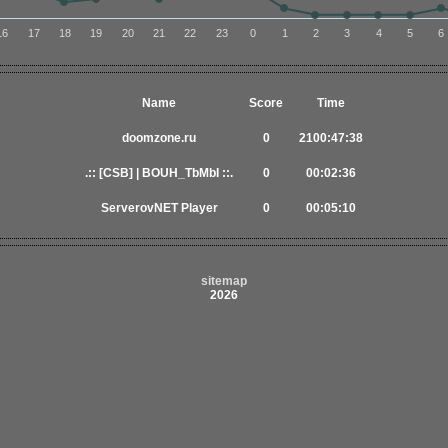
16
17
18
19
20
21
22
23
0
1
2
3
4
5
6
Name
Score
Time
doomzone.ru
0
2100:47:38
.:: [CSB] | BOUH_TbMbI ::.
0
00:02:36
ServerovNET Player
0
00:05:10
sitemap
2026