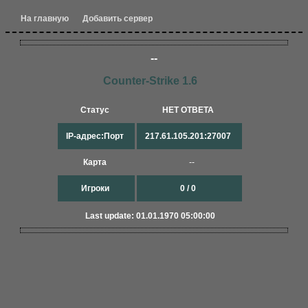
На главную
Добавить сервер
--
Counter-Strike 1.6
Статус
НЕТ ОТВЕТА
IP-адрес:Порт
217.61.105.201:27007
Карта
--
Игроки
0 / 0
Last update: 01.01.1970 05:00:00