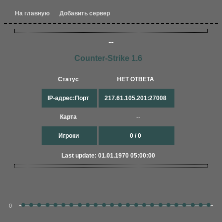
На главную
Добавить сервер
--
Counter-Strike 1.6
Статус
НЕТ ОТВЕТА
IP-адрес:Порт
217.61.105.201:27008
Карта
--
Игроки
0 / 0
Last update: 01.01.1970 05:00:00
0