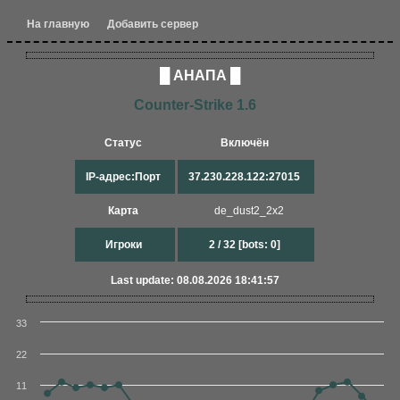
На главную
Добавить сервер
█ АНАПА █
Counter-Strike 1.6
Статус
Включён
IP-адрес:Порт
37.230.228.122:27015
Карта
de_dust2_2x2
Игроки
2 / 32 [bots: 0]
Last update: 08.08.2026 18:41:57
33
22
11