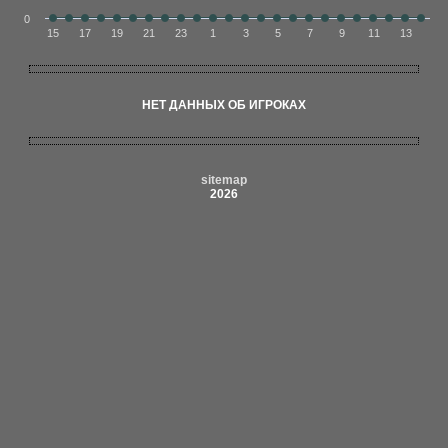
0
15
17
19
21
23
1
3
5
7
9
11
13
НЕТ ДАННЫХ ОБ ИГРОКАХ
sitemap
2026