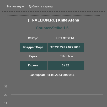
На главную
Добавить сервер
[FRALLION.RU] Knife Arena
Counter-Strike 1.6
Статус
НЕТ ОТВЕТА
IP-адрес:Порт
37.230.228.246:27016
Карта
35hp_lava
Игроки
0 / 32
Last update: 11.08.2023 00:00:16
33
22
11