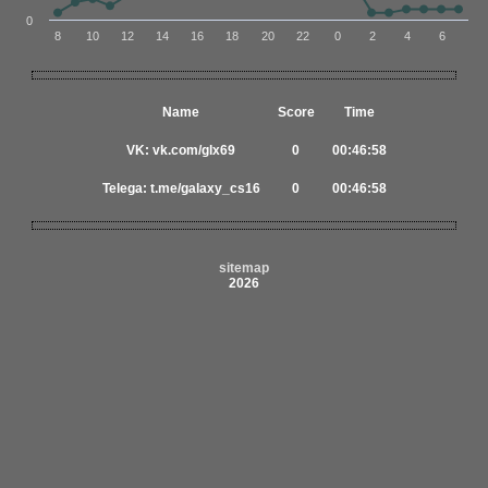
0
8
10
12
14
16
18
20
22
0
2
4
6
Name
Score
Time
VK: vk.сom/glx69
0
00:46:58
Telega: t.me/galaxy_cs16
0
00:46:58
sitemap
2026