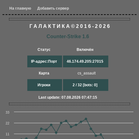
На главную
Добавить сервер
Г А Л А К Т И К А © 2 0 1 6 - 2 0 2 6
Counter-Strike 1.6
Статус
Включён
IP-адрес:Порт
46.174.49.205:27015
Карта
cs_assault
Игроки
2 / 32 [bots: 0]
Last update: 07.08.2026 07:47:15
33
22
11