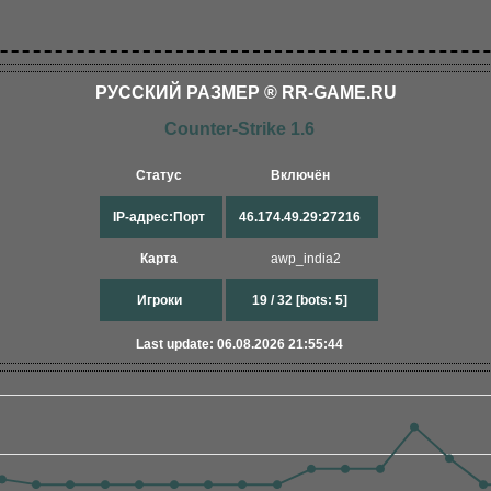
РУССКИЙ РАЗМЕР ® RR-GAME.RU
Counter-Strike 1.6
Статус
Включён
IP-адрес:Порт
46.174.49.29:27216
Карта
awp_india2
Игроки
19 / 32 [bots: 5]
Last update: 06.08.2026 21:55:44