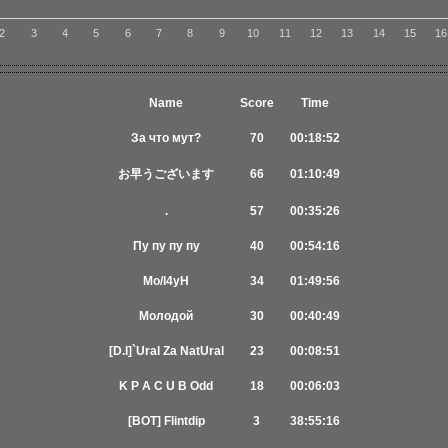
2
3
4
5
6
7
8
9
10
11
12
13
14
15
16
Name
Score
Time
За что мут?
70
00:18:52
お早うございます
66
01:10:49
.
57
00:35:26
Пу пу пу пу
40
00:54:16
Mo/l4yH
34
01:49:56
Moлодой
30
00:40:49
[D.I]`Ural Za NatUral
23
00:08:51
K P A C U B Odd
18
00:06:03
[BOT] Flintdip
3
38:55:16