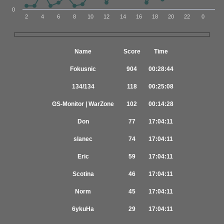
0
2
4
6
8
10
12
14
16
18
20
22
0
Name
Score
Time
Fokusnic
904
00:28:44
134/134
118
00:25:08
GS-Monitor | WarZone
102
00:14:28
Don
77
17:04:11
slanec
74
17:04:11
Eric
59
17:04:11
Scotina
46
17:04:11
Norm
45
17:04:11
6ykuHa
29
17:04:11