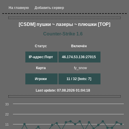
На главную
Добавить сервер
[CSDM] пушки ~ лазеры ~ плюшки [TOP]
Counter-Strike 1.6
Статус
Включён
IP-адрес:Порт
46.174.53.136:27015
Карта
fy_snow
Игроки
11 / 32 [bots: 7]
Last update: 07.08.2026 01:04:18
33
22
11