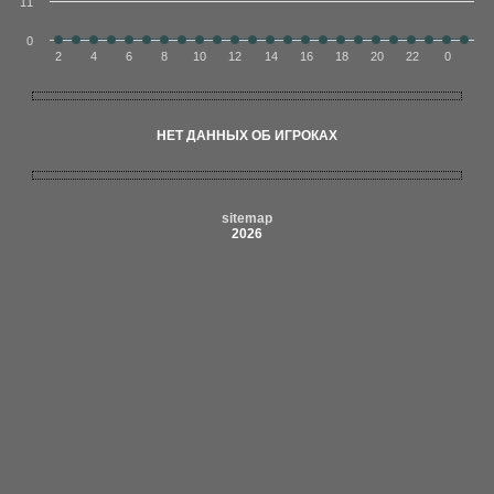
11
0
2
4
6
8
10
12
14
16
18
20
22
0
НЕТ ДАННЫХ ОБ ИГРОКАХ
sitemap
2026