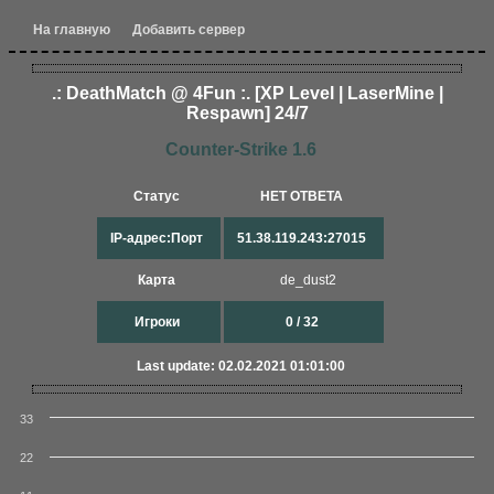
На главную
Добавить сервер
.: DeathMatch @ 4Fun :. [XP Level | LaserMine |
Respawn] 24/7
Counter-Strike 1.6
Статус
НЕТ ОТВЕТА
IP-адрес:Порт
51.38.119.243:27015
Карта
de_dust2
Игроки
0 / 32
Last update: 02.02.2021 01:01:00
33
22