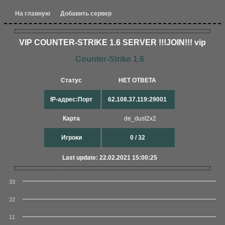
На главную
Добавить сервер
VIP COUNTER-STRIKE 1.6 SERVER !!!JOIN!!! vip
Counter-Strike 1.6
Статус
НЕТ ОТВЕТА
IP-адрес:Порт
62.108.37.119:29001
Карта
de_dust2x2
Игроки
0 / 32
Last update: 22.02.2021 15:00:25
33
22
11