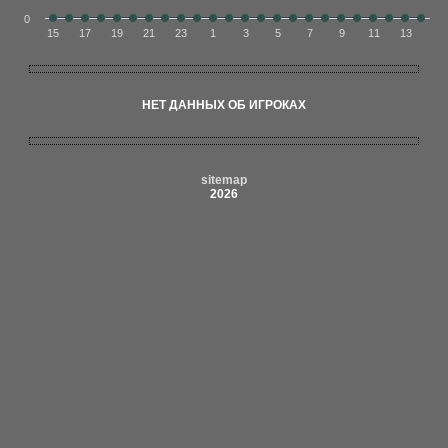
0
15
17
19
21
23
1
3
5
7
9
11
13
НЕТ ДАННЫХ ОБ ИГРОКАХ
sitemap
2026