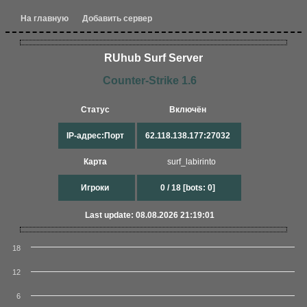
На главную
Добавить сервер
RUhub Surf Server
Counter-Strike 1.6
Статус
Включён
IP-адрес:Порт
62.118.138.177:27032
Карта
surf_labirinto
Игроки
0 / 18 [bots: 0]
Last update: 08.08.2026 21:19:01
18
12
6