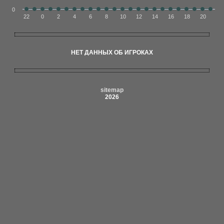
0
22
0
2
4
6
8
10
12
14
16
18
20
НЕТ ДАННЫХ ОБ ИГРОКАХ
sitemap
2026