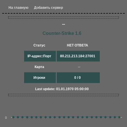
На главную
Добавить сервер
--
Counter-Strike 1.6
Статус
НЕТ ОТВЕТА
IP-адрес:Порт
80.211.213.184:27001
Карта
--
Игроки
0 / 0
Last update: 01.01.1970 05:00:00
0