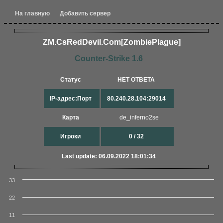
На главную
Добавить сервер
ZM.CsRedDevil.Com[Zo​mbiePlague]​
Counter-Strike 1.6
Статус
НЕТ ОТВЕТА
IP-адрес:Порт
80.240.28.104:29014
Карта
de_inferno2se
Игроки
0 / 32
Last update: 06.09.2022 18:01:34
33
22
11