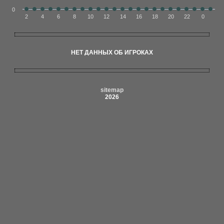
0
2
4
6
8
10
12
14
16
18
20
22
0
НЕТ ДАННЫХ ОБ ИГРОКАХ
sitemap
2026