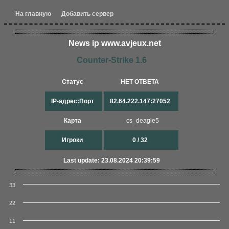
На главную
Добавить сервер
News ip www.avjeux.net
Counter-Strike 1.6
Статус
НЕТ ОТВЕТА
IP-адрес:Порт
82.64.222.147:27052
Карта
cs_deagle5
Игроки
0 / 32
Last update: 23.08.2024 20:39:59
33
22
11