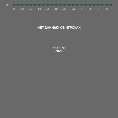
0
8
10
12
14
16
18
20
22
0
2
4
6
НЕТ ДАННЫХ ОБ ИГРОКАХ
sitemap
2026