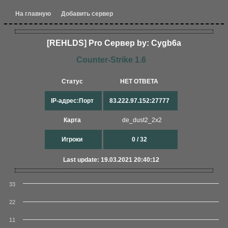
На главную
Добавить сервер
[REHLDS] Pro Сервер by: Cygb6a
Counter-Strike 1.6
Статус
НЕТ ОТВЕТА
IP-адрес:Порт
83.222.97.152:27777
Карта
de_dust2_2x2
Игроки
0 / 32
Last update: 19.03.2021 20:40:12
33
22
11