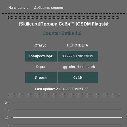
На главную
Добавить сервер
[Skiller.ru]Прояви Себя™ [CSDM Flags]®
Counter-Strike 1.6
Статус
НЕТ ОТВЕТА
IP-адрес:Порт
83.222.97.90:27019
Карта
gg_aim_deathmatch
Игроки
0 / 19
Last update: 21.11.2022 19:51:33
24
18
12
6