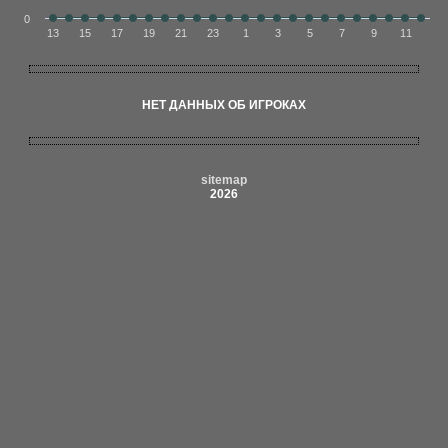
0
13
15
17
19
21
23
1
3
5
7
9
11
НЕТ ДАННЫХ ОБ ИГРОКАХ
sitemap
2026