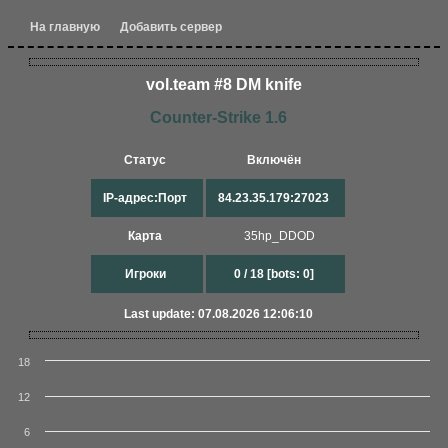
На главную
Добавить сервер
vol.team #8 DM knife
Counter-Strike 1.6
Статус
Включён
IP-адрес:Порт
84.23.35.179:27023
Карта
35hp_DDOD
Игроки
0 / 18 [bots: 0]
Last update: 07.08.2026 12:06:10
18
12
6