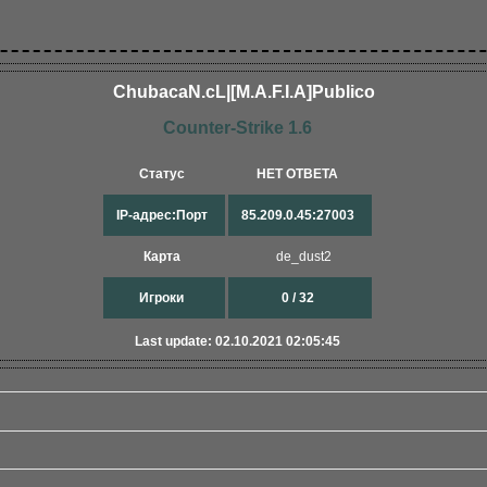
ChubacaN.cL|[M.A.F.I​.A]Publico​
Counter-Strike 1.6
Статус
НЕТ ОТВЕТА
IP-адрес:Порт
85.209.0.45:27003
Карта
de_dust2
Игроки
0 / 32
Last update: 02.10.2021 02:05:45