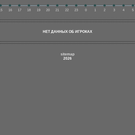
15
16
17
18
19
20
21
22
23
0
1
2
3
4
5
НЕТ ДАННЫХ ОБ ИГРОКАХ
sitemap
2026