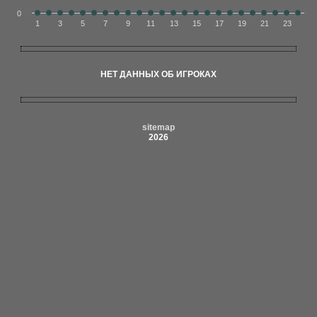
0
1
3
5
7
9
11
13
15
17
19
21
23
НЕТ ДАННЫХ ОБ ИГРОКАХ
sitemap
2026