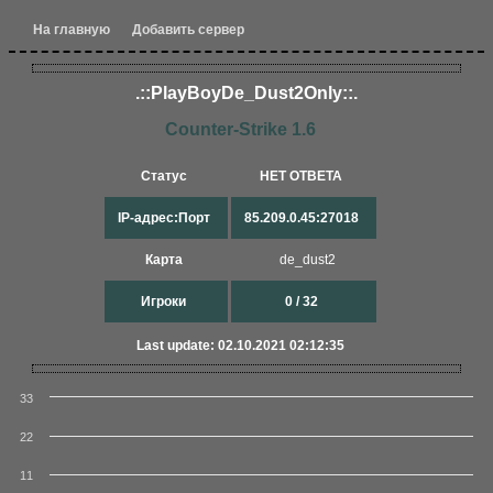
На главную
Добавить сервер
.::PlayBoyDe_Dust2On​ly::.​
Counter-Strike 1.6
Статус
НЕТ ОТВЕТА
IP-адрес:Порт
85.209.0.45:27018
Карта
de_dust2
Игроки
0 / 32
Last update: 02.10.2021 02:12:35
33
22
11